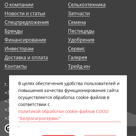
О компании
Сельхозтехника
Новости и статьи
Запчасти
Спецпредложения
Семена
Бренды
Пестициды
Финансирование
Удобрения
Инвесторам
Сервис
Доставка и оплата
Галерея
Контакты
Трейд-ин
В целях обеспечения удобства пользователей и
г. Минск, ул. Антоновская, 14Б
повышения качества функционирования сайта
+375 (17) 248-91-29
осуществляется обработка сookiе-файлов в
+375 (17) 242-97-93
соответствии с
+375 (17) 258-89-66
политикой обработки cookie-файлов СООО
+375 (44) 768-79-84
"Белросагросервис"
.