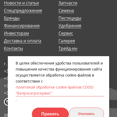
Новости и статьи
Запчасти
Спецпредложения
Семена
Бренды
Пестициды
Финансирование
Удобрения
Инвесторам
Сервис
Доставка и оплата
Галерея
Контакты
Трейд-ин
В целях обеспечения удобства пользователей и
г. Минск, ул. Антоновская, 14Б
повышения качества функционирования сайта
+375 (17) 248-91-29
осуществляется обработка сookiе-файлов в
+375 (17) 242-97-93
соответствии с
+375 (17) 258-89-66
политикой обработки cookie-файлов СООО
+375 (44) 768-79-84
"Белросагросервис"
.
Принять
Отклонить
2026, СООО
Обработка персональных