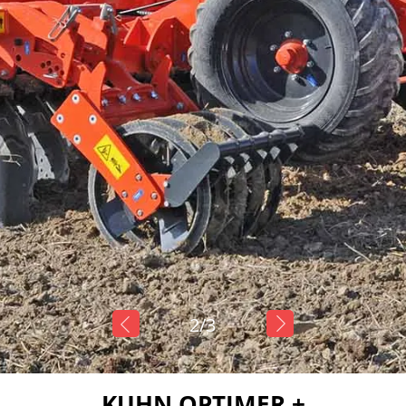
2/
3
KUHN OPTIMER +