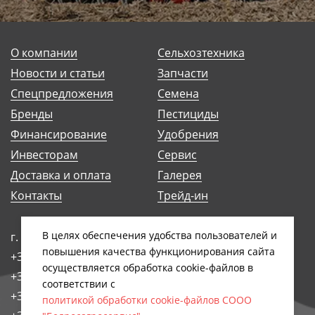
О компании
Сельхозтехника
Новости и статьи
Запчасти
Спецпредложения
Семена
Бренды
Пестициды
Финансирование
Удобрения
Инвесторам
Сервис
Доставка и оплата
Галерея
Контакты
Трейд-ин
В целях обеспечения удобства пользователей и
г. Минск, ул. Антоновская, 14Б
повышения качества функционирования сайта
+375 (17) 248-91-29
осуществляется обработка сookiе-файлов в
+375 (17) 242-97-93
соответствии с
+375 (17) 258-89-66
политикой обработки cookie-файлов СООО