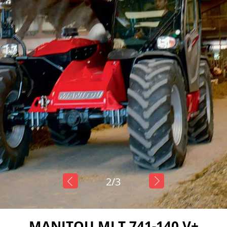
2/
3
MANITOU MLT 741-140 V+