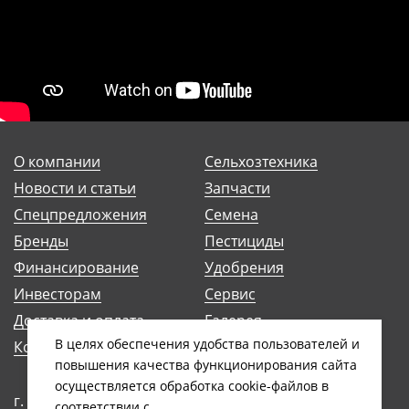
О компании
Сельхозтехника
Новости и статьи
Запчасти
Спецпредложения
Семена
Бренды
Пестициды
Финансирование
Удобрения
Инвесторам
Сервис
Доставка и оплата
Галерея
В целях обеспечения удобства пользователей и
Контакты
Трейд-ин
повышения качества функционирования сайта
осуществляется обработка сookiе-файлов в
г. Минск, ул. Антоновская, 14Б
соответствии с