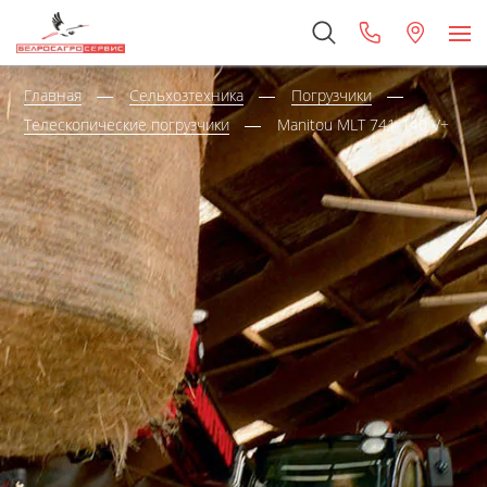
Главная
Сельхозтехника
Погрузчики
Телескопические погрузчики
Manitou MLT 741-140 V+