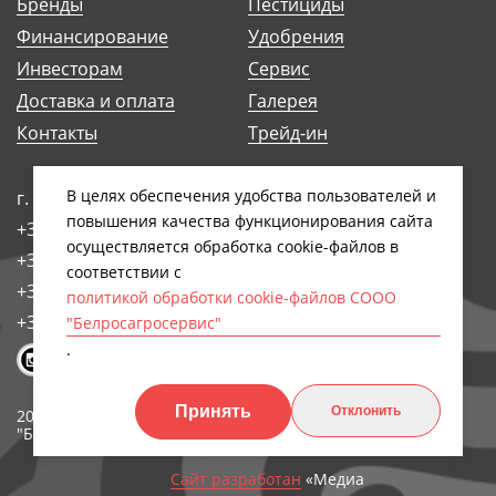
Бренды
Пестициды
Финансирование
Удобрения
Инвесторам
Сервис
Доставка и оплата
Галерея
Контакты
Трейд-ин
В целях обеспечения удобства пользователей и
г. Минск, ул. Антоновская, 14Б
повышения качества функционирования сайта
+375 (17) 248-91-29
осуществляется обработка сookiе-файлов в
+375 (17) 242-97-93
соответствии с
+375 (17) 258-89-66
политикой обработки cookie-файлов СООО
+375 (44) 768-79-84
"Белросагросервис"
.
Принять
Отклонить
2026, СООО
Обработка персональных
"БЕЛРОСАГРОСЕРВИС"
данных
Сайт разработан
«Медиа