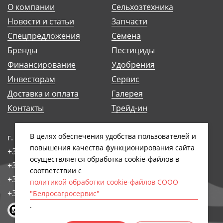
О компании
Сельхозтехника
Новости и статьи
Запчасти
Спецпредложения
Семена
Бренды
Пестициды
Финансирование
Удобрения
Инвесторам
Сервис
Доставка и оплата
Галерея
Контакты
Трейд-ин
В целях обеспечения удобства пользователей и
г. Минск, ул. Антоновская, 14Б
повышения качества функционирования сайта
+375 (17) 248-91-29
осуществляется обработка сookiе-файлов в
+375 (17) 242-97-93
соответствии с
+375 (17) 258-89-66
политикой обработки cookie-файлов СООО
+375 (44) 768-79-84
"Белросагросервис"
.