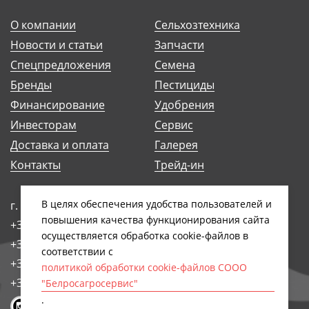
О компании
Сельхозтехника
Новости и статьи
Запчасти
Спецпредложения
Семена
Бренды
Пестициды
Финансирование
Удобрения
Инвесторам
Сервис
Доставка и оплата
Галерея
Контакты
Трейд-ин
В целях обеспечения удобства пользователей и
г. Минск, ул. Антоновская, 14Б
повышения качества функционирования сайта
+375 (17) 248-91-29
осуществляется обработка сookiе-файлов в
+375 (17) 242-97-93
соответствии с
+375 (17) 258-89-66
политикой обработки cookie-файлов СООО
+375 (44) 768-79-84
"Белросагросервис"
.