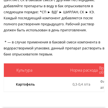
добавляйте препараты в воду в бак опрыскивателя в
следующем порядке: *СП ► ВДГ ► ШИРЛАН, СК ► КЭ.
Каждый последующий компонент добавляется после
полного растворения предыдущего. Рабочий раствор
должен быть использован в день приготовления.
* — в случае применения в баковой смеси компонента в
водорастворимой упаковке, данный препарат растворить в
баке опрыскивателя первым.
Вре
Культура
Норма расхода
объе
Фито
Картофель
0,3-0,4 л/га
альт