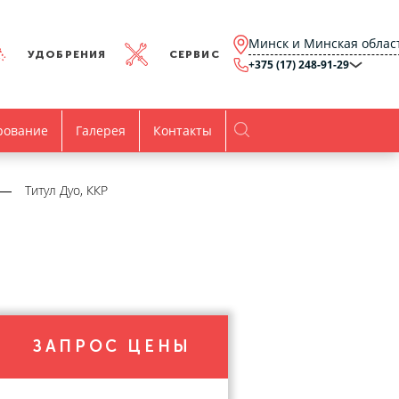
Минск и Минская облас
УДОБРЕНИЯ
СЕРВИС
+375 (17) 248-91-29
Минск и Минская
область
+375 (17) 248-91-29
Брест и Брестская
рование
Галерея
Контакты
область
+375 (17) 316-15-00
Гомель и Гомельская
область
+375 (44) 768-79-84
Витебск и Витебская
Титул Дуо, ККР
область
+375 (44) 736-78-97
Гродно и Гродненская
область
office@agro.by
Могилев и
Могилевская область
minsk@agro.by
Время работы
Пн-Пт:
8.00-17.00
ЗАПРОС ЦЕНЫ
Все контакты