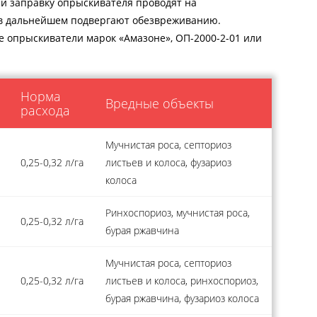
 и заправку опрыскивателя проводят на
 в дальнейшем подвергают обезвреживанию.
 опрыскиватели марок «Амазоне», ОП-2000-2-01 или
Норма
Вредные объекты
расхода
Мучнистая роса, септориоз
0,25-0,32 л/га
листьев и колоса, фузариоз
колоса
Ринхоспориоз, мучнистая роса,
0,25-0,32 л/га
бурая ржавчина
Мучнистая роса, септориоз
0,25-0,32 л/га
листьев и колоса, ринхоспориоз,
бурая ржавчина, фузариоз колоса