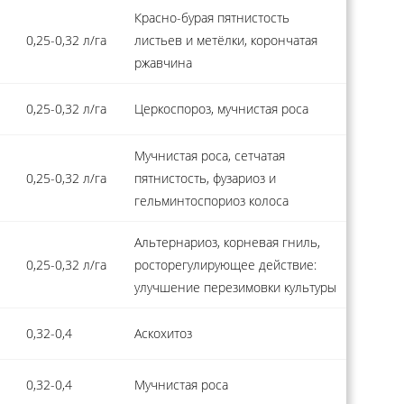
Красно-бурая пятнистость
0,25-0,32 л/га
листьев и метёлки, корончатая
ржавчина
0,25-0,32 л/га
Церкоспороз, мучнистая роса
Мучнистая роса, сетчатая
0,25-0,32 л/га
пятнистость, фузариоз и
гельминтоспориоз колоса
Альтернариоз, корневая гниль,
0,25-0,32 л/га
росторегулирующее действие:
улучшение перезимовки культуры
0,32-0,4
Аскохитоз
0,32-0,4
Мучнистая роса