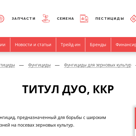
ЗАПЧАСТИ
СЕМЕНА
ПЕСТИЦИДЫ
нии
Новости и статьи
Трейд-ин
Бренды
Финанси
стициды
Фунгициды
Фунгициды для зерновых культур
ТИТУЛ ДУО, ККР
нгицид, предназначенный для борьбы с широким
зней на посевах зерновых культур.