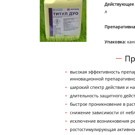
Действующее 
л
Препаративна
Упаковка:
кани
Пр
высокая эффективность препа
инновационной препаративно
широкий спектр действия и на
длительность защитного дейст
быстрое проникновение в раст
снижение зависимости от неб
исключение возникновения ре
ростостимулирующая активност