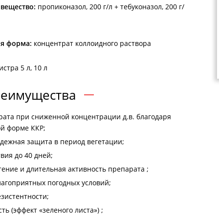
вещество:
пропиконазол, 200 г/л + тебуконазол, 200 г/
я форма:
концентрат коллоидного раствора
стра 5 л, 10 л
еимущества
рата при сниженной концентрации д.в. благодаря
й форме ККР;
дежная защита в период вегетации;
вия до 40 дней;
ение и длительная активность препарата ;
лагоприятных погодных условий;
зистентности;
ь (эффект «зеленого листа») ;