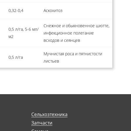
0,32-0,4
Аскохитоз
Снежное и обыкновенное шютте,
0,5 л/га, 5-6 мл/
инфекционное полегание
м2
всходов и сеянцев
Мучнистая роса и пятнистости
0,5 л/га
листьев
Сельхозтехника
Запчасти