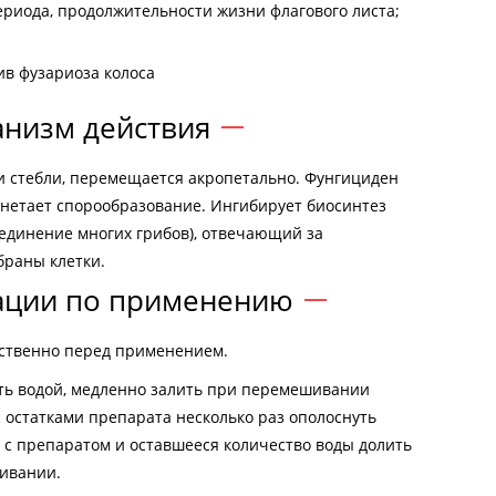
риода, продолжительности жизни флагового листа;
ив фузариоза колоса
низм действия
 и стебли, перемещается акропетально. Фунгициден
угнетает спорообразование. Ингибирует биосинтез
оединение многих грибов), отвечающий за
раны клетки.
ации по применению
дственно перед применением.
ить водой, медленно залить при перемешивании
с остатками препарата несколько раз ополоснуть
 с препаратом и оставшееся количество воды долить
ивании.