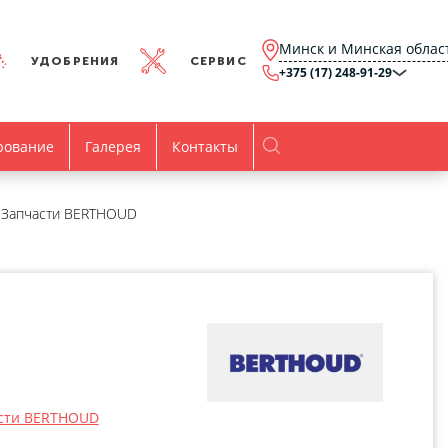
Минск и Минская облас
УДОБРЕНИЯ
СЕРВИС
+375 (17) 248-91-29
Минск и Минская
область
+375 (17) 248-91-29
Брест и Брестская
рование
Галерея
Контакты
область
+375 (17) 316-15-00
Гомель и Гомельская
область
+375 (44) 768-79-84
Витебск и Витебская
Запчасти BERTHOUD
область
+375 (44) 736-78-97
Гродно и Гродненская
область
office@agro.by
Могилев и
Могилевская область
minsk@agro.by
Время работы
Пн-Пт:
8.00-17.00
сти BERTHOUD
Все контакты