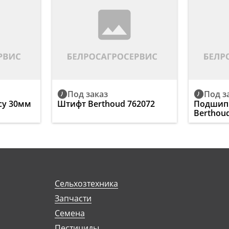
Под заказ
Под з
су 30мм
Штифт Berthoud 762072
Подшипн
Berthou
Сельхозтехника
Запчасти
Семена
Пестициды