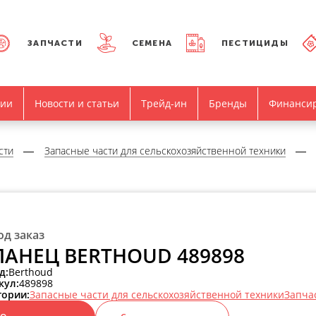
ЗАПЧАСТИ
СЕМЕНА
ПЕСТИЦИДЫ
нии
Новости и статьи
Трейд-ин
Бренды
Финанси
сти
Запасные части для сельскохозяйственной техники
од заказ
АНЕЦ BERTHOUD 489898
д:
Berthoud
кул:
489898
гории:
Запасные части для сельскохозяйственной техники
Запча