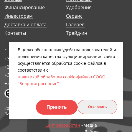
Финансирование
Удобрения
Инвесторам
Сервис
Доставка и оплата
Галерея
Контакты
Трейд-ин
В целях обеспечения удобства пользователей и
г. Минск, ул. Антоновская, 14Б
повышения качества функционирования сайта
+375 (17) 248-91-29
осуществляется обработка сookiе-файлов в
+375 (17) 242-97-93
соответствии с
+375 (17) 258-89-66
политикой обработки cookie-файлов СООО
+375 (44) 768-79-84
"Белросагросервис"
.
Принять
Отклонить
2026, СООО
Обработка персональных
"БЕЛРОСАГРОСЕРВИС"
данных
Сайт разработан
«Медиа
Лайн»