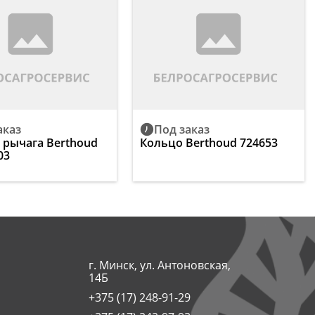
аказ
Под заказ
 рычага Berthoud
Кольцо Berthoud 724653
03
г. Минск, ул. Антоновская,
14Б
+375 (17) 248-91-29