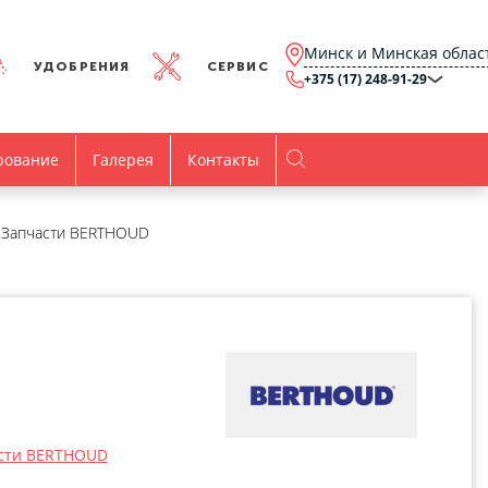
Минск и Минская облас
УДОБРЕНИЯ
СЕРВИС
+375 (17) 248-91-29
Минск и Минская
область
+375 (17) 248-91-29
Брест и Брестская
рование
Галерея
Контакты
область
+375 (17) 316-15-00
Гомель и Гомельская
область
+375 (44) 768-79-84
Витебск и Витебская
Запчасти BERTHOUD
область
+375 (44) 736-78-97
Гродно и Гродненская
область
office@agro.by
Могилев и
Могилевская область
minsk@agro.by
Время работы
Пн-Пт:
8.00-17.00
сти BERTHOUD
Все контакты