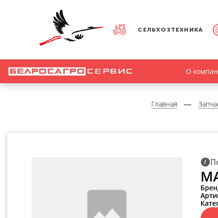
СЕЛЬХОЗТЕХНИКА
О компа
Главная
Запча
П
МА
Брен
Арти
Кате