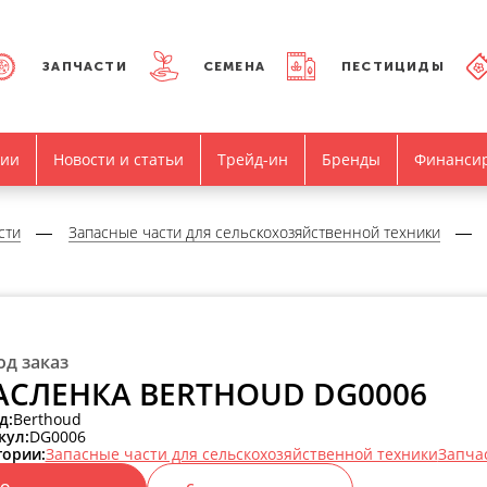
ЗАПЧАСТИ
СЕМЕНА
ПЕСТИЦИДЫ
нии
Новости и статьи
Трейд-ин
Бренды
Финанси
сти
Запасные части для сельскохозяйственной техники
од заказ
СЛЕНКА BERTHOUD DG0006
д:
Berthoud
кул:
DG0006
гории:
Запасные части для сельскохозяйственной техники
Запча