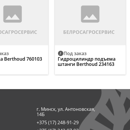
аказ
Под заказ
а Berthoud 760103
Гидроцилиндр подъема
штанги Berthoud 234163
г. Минск, ул. Антоновская,
14Б
+375 (17) 248-91-29