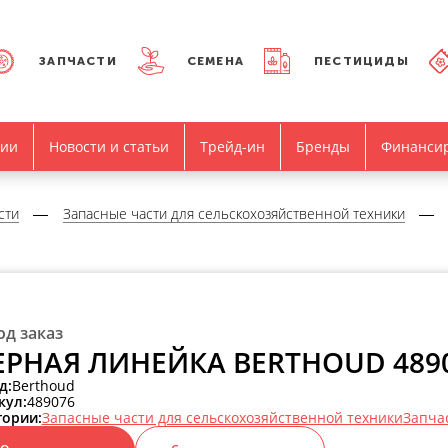
ЗАПЧАСТИ
СЕМЕНА
ПЕСТИЦИДЫ
нии
Новости и статьи
Трейд-ин
Бренды
Финанси
сти
Запасные части для сельскохозяйственной техники
од заказ
РНАЯ ЛИНЕЙКА BERTHOUD 489
д:
Berthoud
кул:
489076
гории:
Запасные части для сельскохозяйственной техники
Запча