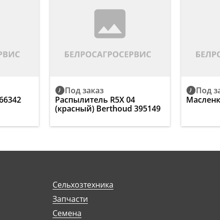
Под заказ
Под з
66342
Распылитель R5X 04
Масленк
(красный) Berthoud 395149
Сельхозтехника
Запчасти
Семена