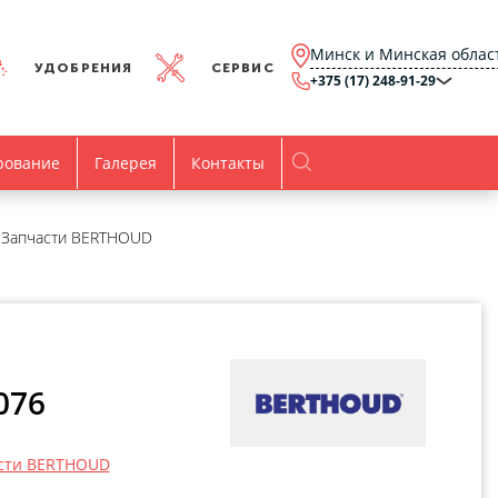
Минск и Минская облас
УДОБРЕНИЯ
СЕРВИС
+375 (17) 248-91-29
Минск и Минская
область
+375 (17) 248-91-29
Брест и Брестская
рование
Галерея
Контакты
область
+375 (17) 316-15-00
Гомель и Гомельская
область
+375 (44) 768-79-84
Витебск и Витебская
Запчасти BERTHOUD
область
+375 (44) 736-78-97
Гродно и Гродненская
область
office@agro.by
Могилев и
Могилевская область
minsk@agro.by
Время работы
076
Пн-Пт:
8.00-17.00
сти BERTHOUD
Все контакты