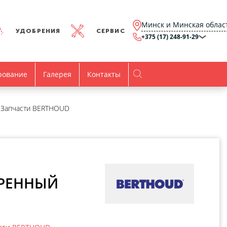
Минск и Минская облас
УДОБРЕНИЯ
СЕРВИС
+375 (17) 248-91-29
Минск и Минская
область
+375 (17) 248-91-29
Брест и Брестская
рование
Галерея
Контакты
область
+375 (17) 316-15-00
Гомель и Гомельская
область
+375 (44) 768-79-84
Витебск и Витебская
Запчасти BERTHOUD
область
+375 (44) 736-78-97
Гродно и Гродненская
область
office@agro.by
Могилев и
Могилевская область
minsk@agro.by
Время работы
ЕРЕННЫЙ
Пн-Пт:
8.00-17.00
Все контакты