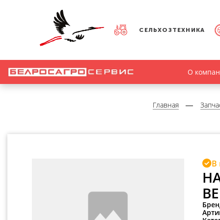
СЕЛЬХОЗТЕХНИКА
О компа
Главная
Запча
В
Н
BE
Брен
Арти