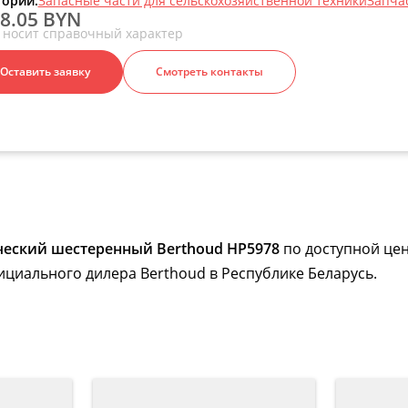
гории:
Запасные части для сельскохозяйственной техники
Запча
8.05 BYN
 носит справочный характер
Оставить заявку
Смотреть контакты
ческий шестеренный Berthoud HP5978
по доступной цен
ициального дилера Berthoud в Республике Беларусь.