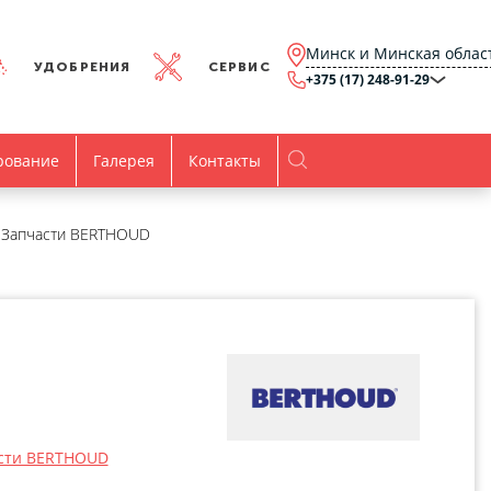
Минск и Минская облас
УДОБРЕНИЯ
СЕРВИС
+375 (17) 248-91-29
Минск и Минская
область
+375 (17) 248-91-29
Брест и Брестская
рование
Галерея
Контакты
область
+375 (17) 316-15-00
Гомель и Гомельская
область
+375 (44) 768-79-84
Витебск и Витебская
Запчасти BERTHOUD
область
+375 (44) 736-78-97
Гродно и Гродненская
область
office@agro.by
Могилев и
Могилевская область
minsk@agro.by
Время работы
Пн-Пт:
8.00-17.00
сти BERTHOUD
Все контакты