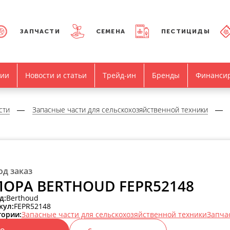
ЗАПЧАСТИ
СЕМЕНА
ПЕСТИЦИДЫ
нии
Новости и статьи
Трейд-ин
Бренды
Финанси
сти
Запасные части для сельскохозяйственной техники
од заказ
ОРА BERTHOUD FEPR52148
д:
Berthoud
кул:
FEPR52148
гории:
Запасные части для сельскохозяйственной техники
Запча