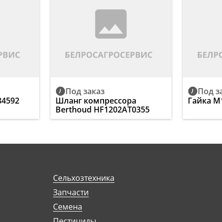
Под заказ
Под з
84592
Шланг компрессора
Гайка M
Berthoud HF1202AT0355
Сельхозтехника
Запчасти
Семена
Пестициды