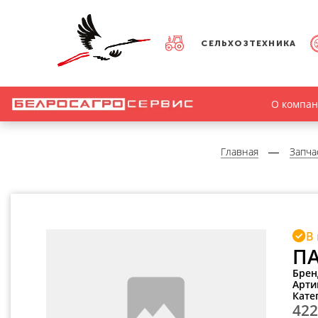
СЕЛЬХОЗТЕХНИКА
О компа
Главная
Запча
В
ПА
Брен
Арти
Кате
422