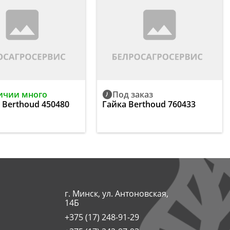
ичии много
Под заказ
 Berthoud 450480
Гайка Berthoud 760433
г. Минск, ул. Антоновская,
14Б
+375 (17) 248-91-29