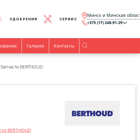
Минск и Минская облас
УДОБРЕНИЯ
СЕРВИС
+375 (17) 248-91-29
Минск и Минская
область
+375 (17) 248-91-29
Брест и Брестская
рование
Галерея
Контакты
область
+375 (17) 316-15-00
Гомель и Гомельская
область
+375 (44) 768-79-84
Витебск и Витебская
Запчасти BERTHOUD
область
+375 (44) 736-78-97
Гродно и Гродненская
область
office@agro.by
Могилев и
Могилевская область
minsk@agro.by
Время работы
Пн-Пт:
8.00-17.00
сти BERTHOUD
Все контакты