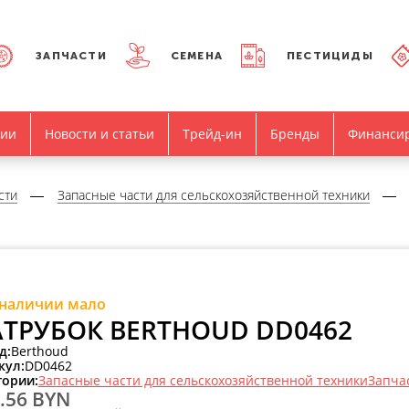
ЗАПЧАСТИ
СЕМЕНА
ПЕСТИЦИДЫ
нии
Новости и статьи
Трейд-ин
Бренды
Финанси
сти
Запасные части для сельскохозяйственной техники
 наличии мало
ТРУБОК BERTHOUD DD0462
д:
Berthoud
кул:
DD0462
гории:
Запасные части для сельскохозяйственной техники
Запча
.56 BYN