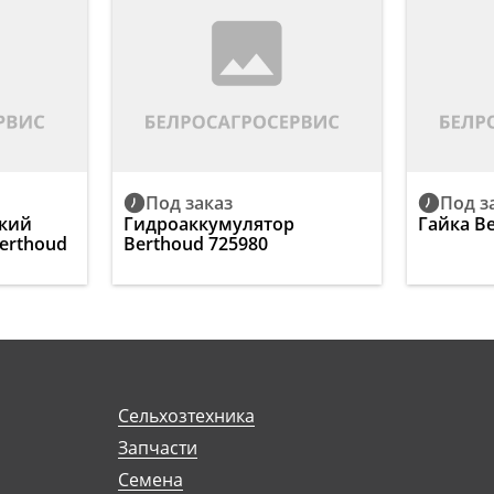
Под заказ
Под з
ский
Гидроаккумулятор
Гайка B
erthoud
Berthoud 725980
Сельхозтехника
Запчасти
Семена