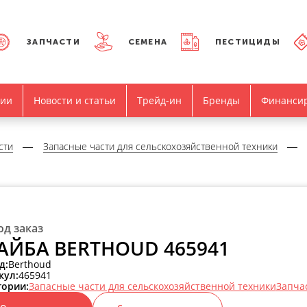
ЗАПЧАСТИ
СЕМЕНА
ПЕСТИЦИДЫ
нии
Новости и статьи
Трейд-ин
Бренды
Финанси
сти
Запасные части для сельскохозяйственной техники
од заказ
ЙБА BERTHOUD 465941
д:
Berthoud
кул:
465941
гории:
Запасные части для сельскохозяйственной техники
Запча