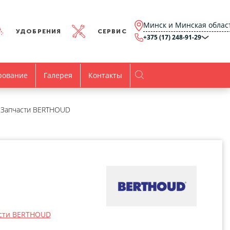
Минск и Минская облас
УДОБРЕНИЯ
СЕРВИС
+375 (17) 248-91-29
Минск и Минская
область
+375 (17) 248-91-29
Брест и Брестская
рование
Галерея
Контакты
область
+375 (17) 316-15-00
Гомель и Гомельская
область
+375 (44) 768-79-84
Витебск и Витебская
Запчасти BERTHOUD
область
+375 (44) 736-78-97
Гродно и Гродненская
область
office@agro.by
Могилев и
Могилевская область
minsk@agro.by
Время работы
Пн-Пт:
8.00-17.00
сти BERTHOUD
Все контакты