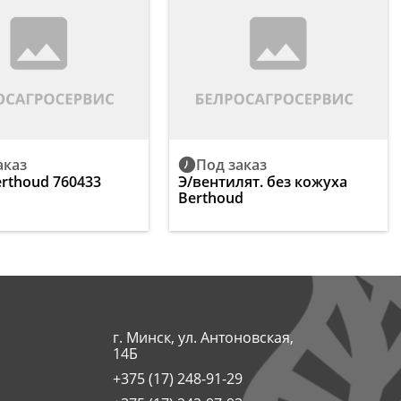
аказ
Под заказ
erthoud 760433
Э/вентилят. без кожуха
Berthoud
г. Минск, ул. Антоновская,
14Б
+375 (17) 248-91-29