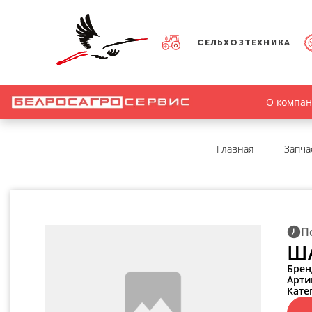
СЕЛЬХОЗТЕХНИКА
О компа
Главная
Запча
П
ША
Брен
Арти
Кате