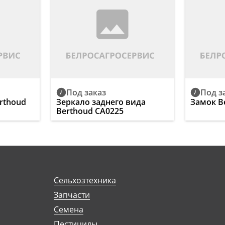
Под заказ
Под з
rthoud
Зеркало заднего вида
Замок B
Berthoud CA0225
Сельхозтехника
Запчасти
Семена
Пестициды