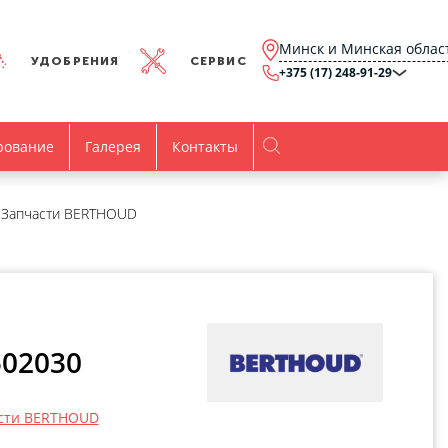
Минск и Минская облас
УДОБРЕНИЯ
СЕРВИС
+375 (17) 248-91-29
Минск и Минская
область
+375 (17) 248-91-29
Брест и Брестская
рование
Галерея
Контакты
область
+375 (17) 316-15-00
Гомель и Гомельская
область
+375 (44) 768-79-84
Витебск и Витебская
Запчасти BERTHOUD
область
+375 (44) 736-78-97
Гродно и Гродненская
область
office@agro.by
Могилев и
Могилевская область
minsk@agro.by
Время работы
02030
Пн-Пт:
8.00-17.00
сти BERTHOUD
Все контакты