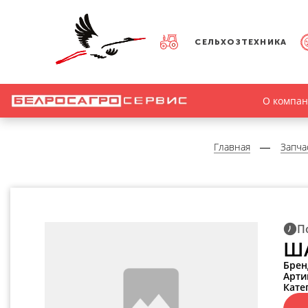
СЕЛЬХОЗТЕХНИКА
О компа
Главная
Запча
П
ША
Брен
Арти
Кате