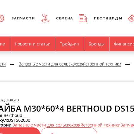
ЗАПЧАСТИ
СЕМЕНА
ПЕСТИЦИДЫ
нии
Новости и статьи
Трейд-ин
Бренды
Финанси
сти
Запасные части для сельскохозяйственной техники
од заказ
ЙБА M30*60*4 BERTHOUD DS15
д:
Berthoud
кул:
DS1502030
гории:
Запасные части для сельскохозяйственной техники
Запча