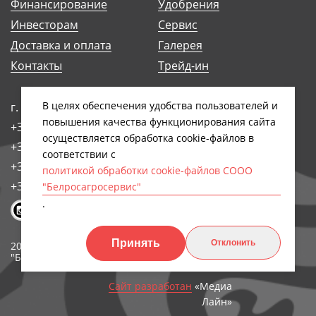
Финансирование
Удобрения
Инвесторам
Сервис
Доставка и оплата
Галерея
Контакты
Трейд-ин
В целях обеспечения удобства пользователей и
г. Минск, ул. Антоновская, 14Б
повышения качества функционирования сайта
+375 (17) 248-91-29
осуществляется обработка сookiе-файлов в
+375 (17) 242-97-93
соответствии с
+375 (17) 258-89-66
политикой обработки cookie-файлов СООО
+375 (44) 768-79-84
"Белросагросервис"
.
Принять
Отклонить
2026, СООО
Обработка персональных
"БЕЛРОСАГРОСЕРВИС"
данных
Сайт разработан
«Медиа
Лайн»