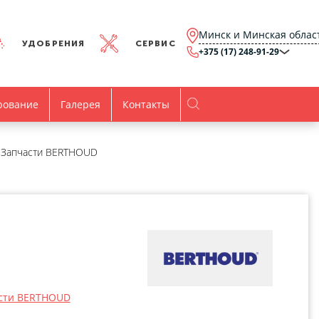
Минск и Минская облас
УДОБРЕНИЯ
СЕРВИС
+375 (17) 248-91-29
Минск и Минская
область
+375 (17) 248-91-29
Брест и Брестская
рование
Галерея
Контакты
область
+375 (17) 316-15-00
Гомель и Гомельская
область
+375 (44) 768-79-84
Витебск и Витебская
Запчасти BERTHOUD
область
+375 (44) 736-78-97
Гродно и Гродненская
область
office@agro.by
Могилев и
Могилевская область
minsk@agro.by
Время работы
Пн-Пт:
8.00-17.00
сти BERTHOUD
Все контакты