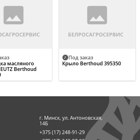
аказ
Под заказ
ка масляного
Крыло Berthoud 395350
DEUTZ Berthoud
0
г. Минск, ул. Антоновская,
14Б
+375 (17) 248-91-29