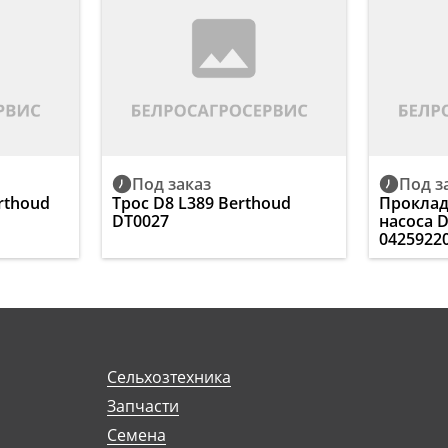
Под заказ
Под з
rthoud
Трос D8 L389 Berthoud
Проклад
DT0027
насоса 
0425922
Сельхозтехника
Запчасти
Семена