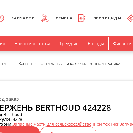
ЗАПЧАСТИ
СЕМЕНА
ПЕСТИЦИДЫ
нии
Новости и статьи
Трейд-ин
Бренды
Финанси
сти
Запасные части для сельскохозяйственной техники
од заказ
ЕРЖЕНЬ BERTHOUD 424228
д:
Berthoud
кул:
424228
гории:
Запасные части для сельскохозяйственной техники
Запча