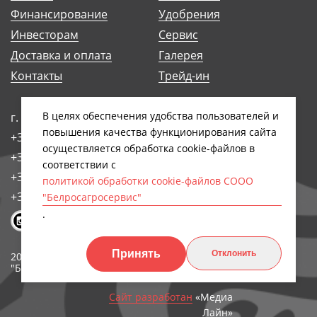
Финансирование
Удобрения
Инвесторам
Сервис
Доставка и оплата
Галерея
Контакты
Трейд-ин
В целях обеспечения удобства пользователей и
г. Минск, ул. Антоновская, 14Б
повышения качества функционирования сайта
+375 (17) 248-91-29
осуществляется обработка сookiе-файлов в
+375 (17) 242-97-93
соответствии с
+375 (17) 258-89-66
политикой обработки cookie-файлов СООО
+375 (44) 768-79-84
"Белросагросервис"
.
Принять
Отклонить
2026, СООО
Обработка персональных
"БЕЛРОСАГРОСЕРВИС"
данных
Сайт разработан
«Медиа
Лайн»