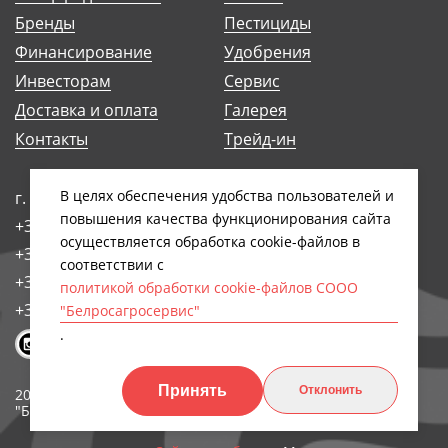
Бренды
Пестициды
Финансирование
Удобрения
Инвесторам
Сервис
Доставка и оплата
Галерея
Контакты
Трейд-ин
В целях обеспечения удобства пользователей и
г. Минск, ул. Антоновская, 14Б
повышения качества функционирования сайта
+375 (17) 248-91-29
осуществляется обработка сookiе-файлов в
+375 (17) 242-97-93
соответствии с
+375 (17) 258-89-66
политикой обработки cookie-файлов СООО
+375 (44) 768-79-84
"Белросагросервис"
.
Принять
Отклонить
2026, СООО
Обработка персональных
"БЕЛРОСАГРОСЕРВИС"
данных