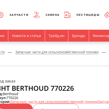
ЗАПЧАСТИ
СЕМЕНА
ПЕСТИЦИДЫ
нии
Новости и статьи
Трейд-ин
Бренды
Финанси
сти
Запасные части для сельскохозяйственной техники
од заказ
НТ BERTHOUD 770226
д:
Berthoud
кул:
770226
гории:
Запасные части для сельскохозяйственной техники
Запча