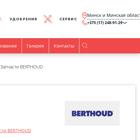
Минск и Минская облас
УДОБРЕНИЯ
СЕРВИС
+375 (17) 248-91-29
Минск и Минская
область
+375 (17) 248-91-29
Брест и Брестская
рование
Галерея
Контакты
область
+375 (17) 316-15-00
Гомель и Гомельская
область
+375 (44) 768-79-84
Витебск и Витебская
Запчасти BERTHOUD
область
+375 (44) 736-78-97
Гродно и Гродненская
область
office@agro.by
Могилев и
Могилевская область
minsk@agro.by
Время работы
Пн-Пт:
8.00-17.00
сти BERTHOUD
Все контакты