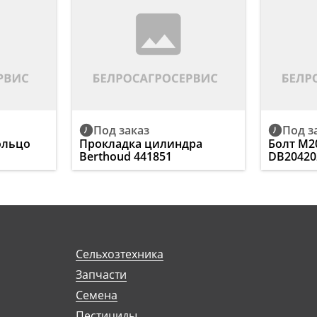
Под заказ
Под з
ольцо
Прокладка цилиндра
Болт М2
Berthoud 441851
DB20420
Сельхозтехника
Запчасти
Семена
Пестициды