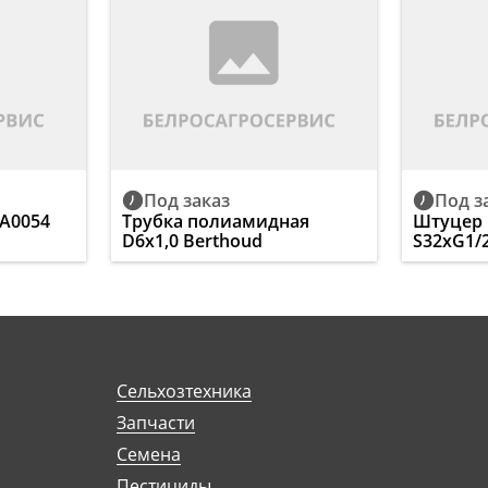
Под заказ
Под з
CA0054
Трубка полиамидная
Штуцер 
D6х1,0 Berthoud
S32xG1/2
Сельхозтехника
Запчасти
Семена
Пестициды