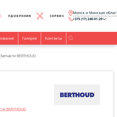
Минск и Минская облас
УДОБРЕНИЯ
СЕРВИС
+375 (17) 248-91-29
Минск и Минская
область
+375 (17) 248-91-29
Брест и Брестская
рование
Галерея
Контакты
область
+375 (17) 316-15-00
Гомель и Гомельская
область
+375 (44) 768-79-84
Витебск и Витебская
Запчасти BERTHOUD
область
+375 (44) 736-78-97
Гродно и Гродненская
область
office@agro.by
Могилев и
Могилевская область
minsk@agro.by
Время работы
Пн-Пт:
8.00-17.00
сти BERTHOUD
Все контакты