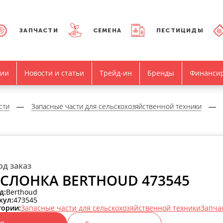
ЗАПЧАСТИ
СЕМЕНА
ПЕСТИЦИДЫ
нии
Новости и статьи
Трейд-ин
Бренды
Финанси
сти
Запасные части для сельскохозяйственной техники
од заказ
СЛОНКА BERTHOUD 473545
д:
Berthoud
кул:
473545
гории:
Запасные части для сельскохозяйственной техники
Запча