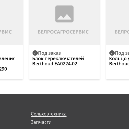
Под заказ
Под з
вления
Блок переключателей
Кольцо 
Berthoud EA0224-02
Berthou
290
Сельхозтехника
Запчасти