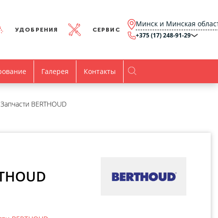
Минск и Минская облас
УДОБРЕНИЯ
СЕРВИС
+375 (17) 248-91-29
Минск и Минская
область
+375 (17) 248-91-29
Брест и Брестская
рование
Галерея
Контакты
область
+375 (17) 316-15-00
Гомель и Гомельская
область
+375 (44) 768-79-84
Витебск и Витебская
Запчасти BERTHOUD
область
+375 (44) 736-78-97
Гродно и Гродненская
область
office@agro.by
Могилев и
Могилевская область
minsk@agro.by
Время работы
RTHOUD
Пн-Пт:
8.00-17.00
Все контакты