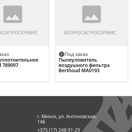
аказ
Под заказ
уплотнительное
Пылеуловитель
d 789097
воздушного фильтра
Berthoud MA0193
г. Минск, ул. Антоновская,
14Б
+375 (17) 248-91-29