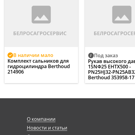
В наличии мало
Под заказ
Комплект сальников для
Рукав высокого да
гидроцилиндра Berthoud
1SNФ25 ЕНТХ500 -
214906
PN25HJ32-PN25AB3
Berthoud 353958-17
О компании
Новости и статьи