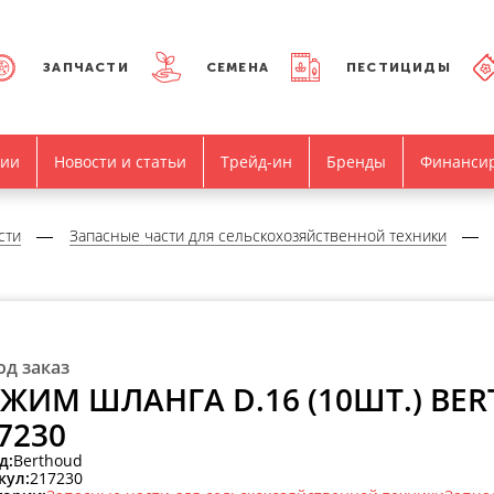
ЗАПЧАСТИ
СЕМЕНА
ПЕСТИЦИДЫ
нии
Новости и статьи
Трейд-ин
Бренды
Финанси
сти
Запасные части для сельскохозяйственной техники
од заказ
ЖИМ ШЛАНГА D.16 (10ШТ.) BE
7230
д:
Berthoud
кул:
217230