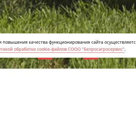
 и повышения качества функционирования сайта осуществляетс
тикой обработки cookie-файлов СООО "Белросагросервис"
.
2/
11
KUHN FBP 3135
Описание и видео
Характеристики
ти и качества работы рулонных пресс-подборщиков –
ованной камерой, лежит стремление к инновациям. В