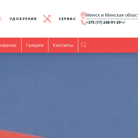
Минск и Минская облас
УДОБРЕНИЯ
СЕРВИС
+375 (17) 248-91-29
Минск и Минская
область
+375 (17) 248-91-29
Брест и Брестская
рование
Галерея
Контакты
область
+375 (17) 316-15-00
Гомель и Гомельская
область
+375 (44) 768-79-84
Витебск и Витебская
область
+375 (44) 736-78-97
Гродно и Гродненская
область
office@agro.by
Могилев и
Могилевская область
minsk@agro.by
Время работы
Пн-Пт:
8.00-17.00
Все контакты