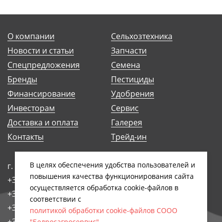
О компании
Сельхозтехника
Новости и статьи
Запчасти
Спецпредложения
Семена
Бренды
Пестициды
Финансирование
Удобрения
Инвесторам
Сервис
Доставка и оплата
Галерея
Контакты
Трейд-ин
В целях обеспечения удобства пользователей и
г. Минск, ул. Антоновская, 14Б
повышения качества функционирования сайта
+375 (17) 248-91-29
осуществляется обработка сookiе-файлов в
+375 (17) 242-97-93
соответствии с
+375 (17) 258-89-66
политикой обработки cookie-файлов СООО
+375 (44) 768-79-84
"Белросагросервис"