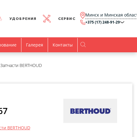
Минск и Минская облас
УДОБРЕНИЯ
СЕРВИС
+375 (17) 248-91-29
Минск и Минская
область
+375 (17) 248-91-29
Брест и Брестская
рование
Галерея
Контакты
область
+375 (17) 316-15-00
Гомель и Гомельская
область
+375 (44) 768-79-84
Витебск и Витебская
Запчасти BERTHOUD
область
+375 (44) 736-78-97
Гродно и Гродненская
область
office@agro.by
Могилев и
Могилевская область
minsk@agro.by
Время работы
67
Пн-Пт:
8.00-17.00
сти BERTHOUD
Все контакты