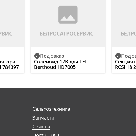
Под заказ
Под з
лятора
Соленоид 12B для TFI
Секция 
d 784397
Berthoud HD7005
RCSI 18 
Сельхозтехника
Запчасти
Семена
Пестициды