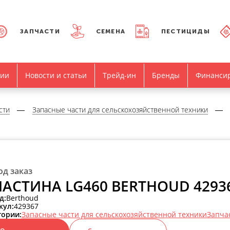
ЗАПЧАСТИ
СЕМЕНА
ПЕСТИЦИДЫ
нии
Новости и статьи
Трейд-ин
Бренды
Финанси
сти
Запасные части для сельскохозяйственной техники
од заказ
АСТИНА LG460 BERTHOUD 4293
д:
Berthoud
кул:
429367
гории:
Запасные части для сельскохозяйственной техники
Запча