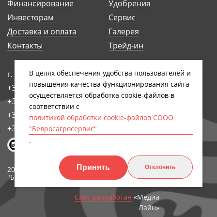
Финансирование
Удобрения
Инвесторам
Сервис
Доставка и оплата
Галерея
Контакты
Трейд-ин
В целях обеспечения удобства пользователей и
г. Минск, ул. Антоновская, 14Б
повышения качества функционирования сайта
+375 (17) 248-91-29
осуществляется обработка сookiе-файлов в
+375 (17) 242-97-93
соответствии с
+375 (17) 258-89-66
политикой обработки cookie-файлов СООО
+375 (44) 768-79-84
"Белросагросервис"
.
Принять
Отклонить
2026, СООО
Обработка персональных
"БЕЛРОСАГРОСЕРВИС"
данных
Сайт разработан
«Медиа
Лайн»